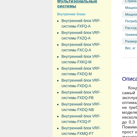
Мультизональные
Страна
системы
Мощнос
Внутренние блоки
Мощнос
Внутренний блок VRF-
Потреб
системы FXFQ-A
Расход 
Внутренний блок VRF-
Уровень
системы FXZQ-A
Размер
Внутренний блок VRF-
Вес, кг
системы FXCQ-A
Внутренний блок VRF-
системы FXKQ-M
Внутренний блок VRF-
системы FXDQ-M
Опис
Внутренний блок VRF-
системы FXDQ-A
Кон
Внутренний блок VRF-
самый 
эксплу
системы FXDQ-PB
оптима
Внутренний блок VRF-
не тре
системы FXDQ-NB
моделе
Внутренний блок VRF-
нескол
системы FXSQ-P
до 0,3
Помимо
Внутренний блок VRF-
прост 
системы FXMQ-P7
лучшее