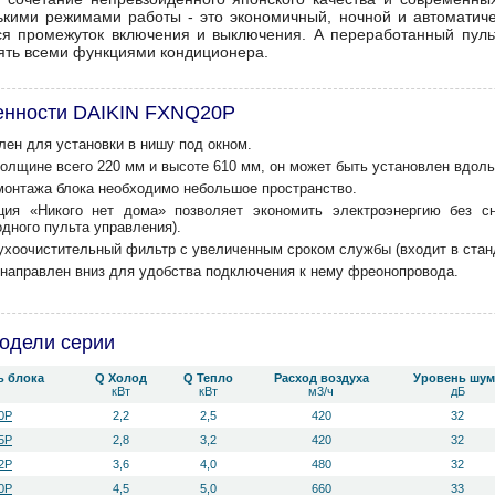
ькими режимами работы - это экономичный, ночной и автомати
ся промежуток включения и выключения. А переработанный пульт
ять всеми функциями кондиционера.
енности DAIKIN FXNQ20P
лен для установки в нишу под окном.
толщине всего 220 мм и высоте 610 мм, он может быть установлен вдол
монтажа блока необходимо небольшое пространство.
ция «Никого нет дома» позволяет экономить электроэнергию без с
дного пульта управления).
ухоочистительный фильтр с увеличенным сроком службы (входит в стан
 направлен вниз для удобства подключения к нему фреонопровода.
одели серии
ь блока
Q Холод
Q Тепло
Расход воздуха
Уровень ш­ум
кВт
кВт
м3/ч
дБ
0P
2,2
2,5
420
32
5P
2,8
3,2
420
32
2P
3,6
4,0
480
32
0P
4,5
5,0
660
33