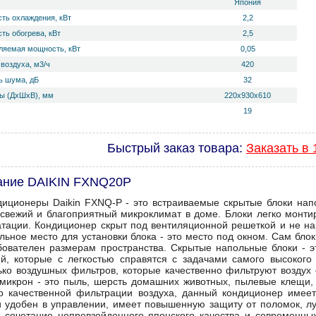
Япония
ть охлаждения, кВт
2,2
ть обогрева, кВт
2,5
ляемая мощность, кВт
0,05
воздуха, м3/ч
420
 ш­ума, дБ
32
ы (ДхШхВ), мм
220х930х610
19
Быстрый заказ товара:
Заказать в 
ание DAIKIN FXNQ20P
диционеры Daikin FXNQ-P - это встраиваемые скрытые блоки нап
свежий и благоприятный микроклимат в доме. Блоки легко монти
атации. Кондиционер скрыт под вентиляционной решеткой и не н
льное место для установки блока - это место под окном. Сам бло
бователен размерам пространства. Скрытые напольные блоки - э
й, которые с легкостью справятся с задачами самого высокого 
ько воздушных фильтров, которые качественно фильтруют воздух
 микрон - это пыль, шерсть домашних животных, пылевые клещи, 
 качественной фильтрации воздуха, данный кондиционер имеет
и удобен в управлении, имеет повышенную защиту от поломок, л
 сочетание непревзойденного японского качества и современны