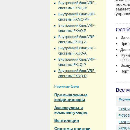
Внутренний блок VRF-
нескол
системы FXMQ-M
задает
управл
Внутренний блок VRF-
системы FXMQ-MF
Внутренний блок VRF-
Особ
системы FXAQ-P
Внутренний блок VRF-
Идеа
системы FXHQ-A
При 
Внутренний блок VRF-
Для 
системы FXUQ-A
Функ
Внутренний блок VRF-
прово
системы FXLQ-P
Возд
Внутренний блок VRF-
Порт
системы FXNQ-P
Наружные блоки
Все м
Промышленные
кондиционеры
Модел
Аксессуары и
FXNQ2
комплектующие
FXNQ2
Вентиляция
FXNQ3
Системы очистки
FXNQ4