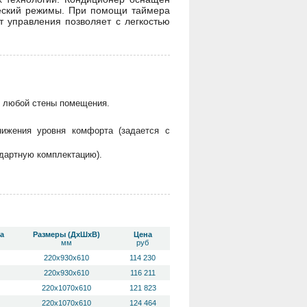
ческий режимы. При помощи таймера
 управления позволяет с легкостью
ь любой стены помещения.
нижения уровня комфорта (задается с
дартную комплектацию).
а
Размеры (ДхШхВ)
Цена
мм
руб
220х930х610
114 230
220х930х610
116 211
220х1070х610
121 823
220х1070х610
124 464