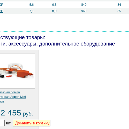
0P
5,6
6,3
840
34
3P
7,1
8,0
960
35
тствующие товары:
ги, аксессуары, дополнительное оборудование
нажная помпа
точная Aspen Mini
nge
12 455
.
руб
шт.