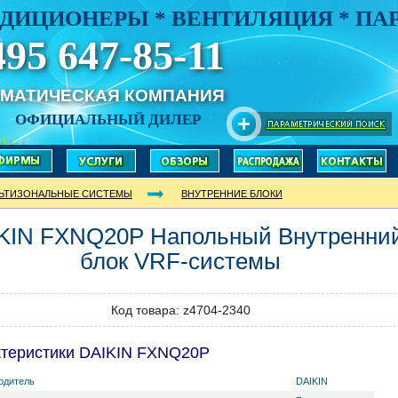
ДИЦИОНЕРЫ * ВЕНТИЛЯЦИЯ * П
495 647-85-11
ИМАТИЧЕСКАЯ КОМПАНИЯ
ОФИЦИАЛЬНЫЙ ДИЛЕР
ЬТИЗОНАЛЬНЫЕ СИСТЕМЫ
ВНУТРЕННИЕ БЛОКИ
KIN
FXNQ20P
Напольный Внутренни
блок VRF-системы
Код товара: z4704-2340
ктеристики DAIKIN FXNQ20P
одитель
DAIKIN