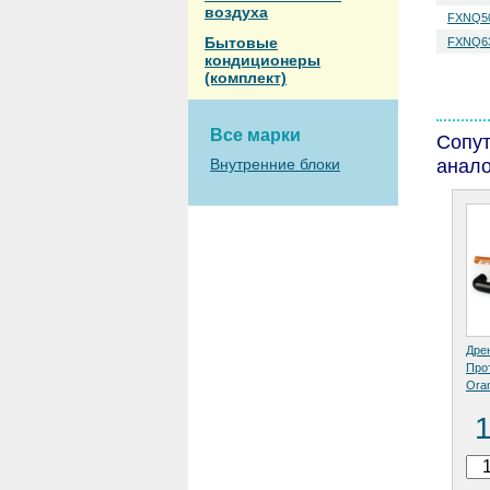
воздуха
FXNQ5
Бытовые
FXNQ6
кондиционеры
(комплект)
Все марки
Сопу
Внутренние блоки
анало
Дре
Про
Ora