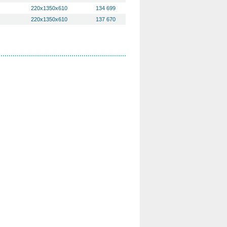
220х1350х610
134 699
220х1350х610
137 670