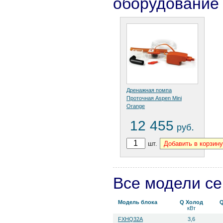
оборудование
Дренажная помпа
Проточная Aspen Mini
Orange
12 455
.
руб
шт.
Все модели с
Модель блока
Q Холод
Q
кВт
FXHQ32A
3,6