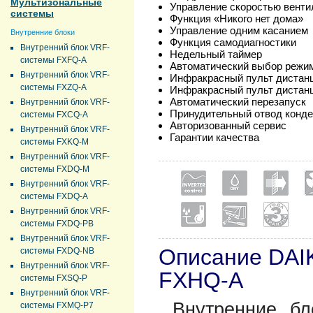
Мультизональные
Управление скоростью венти
системы
Функция «Никого нет дома»
Управление одним касанием
Внутренние блоки
Функция самодиагностики
Внутренний блок VRF-
Недельный таймер
системы FXFQ-A
Автоматический выбор режи
Внутренний блок VRF-
Инфракрасный пульт дистан
системы FXZQ-A
Инфракрасный пульт дистан
Автоматический перезапуск
Внутренний блок VRF-
Принудительный отвод конде
системы FXCQ-A
Авторизованный сервис
Внутренний блок VRF-
Гарантии качества
системы FXKQ-M
Внутренний блок VRF-
системы FXDQ-M
Внутренний блок VRF-
системы FXDQ-A
Внутренний блок VRF-
системы FXDQ-PB
Внутренний блок VRF-
Описание DAI
системы FXDQ-NB
Внутренний блок VRF-
FXHQ-A
системы FXSQ-P
Внутренний блок VRF-
Внутренние бл
системы FXMQ-P7