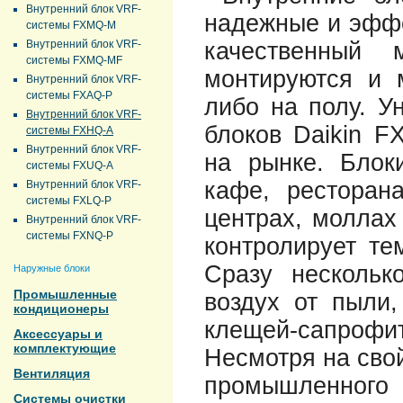
Внутренний блок VRF-
надежные и эффе
системы FXMQ-M
Внутренний блок VRF-
качественный 
системы FXMQ-MF
монтируются и 
Внутренний блок VRF-
системы FXAQ-P
либо на полу. У
Внутренний блок VRF-
блоков Daikin F
системы FXHQ-A
Внутренний блок VRF-
на рынке. Блок
системы FXUQ-A
кафе, ресторана
Внутренний блок VRF-
системы FXLQ-P
центрах, моллах
Внутренний блок VRF-
системы FXNQ-P
контролирует те
Сразу нескольк
Наружные блоки
Промышленные
воздух от пыли
кондиционеры
клещей-сапроф
Аксессуары и
комплектующие
Несмотря на свой
Вентиляция
промышленного
Системы очистки