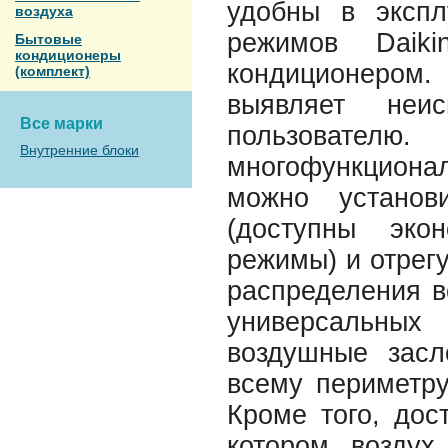
удобны в экспл
воздуха
режимов Daiki
Бытовые
кондиционеры
кондиционером
(комплект)
выявляет неи
Все марки
пользовате
Внутренние блоки
многофункциона
можно установ
(доступны эко
режимы) и отрег
распределения в
универсальны
воздушные засл
всему периметру
Кроме того, дос
котором воздух