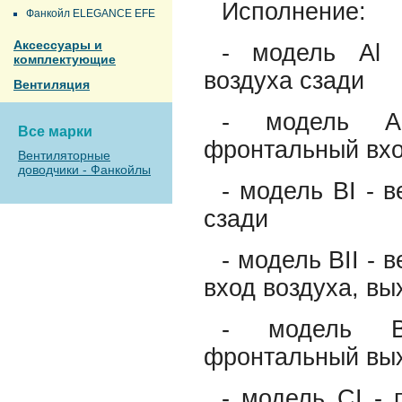
Исполнение:
Фанкойл ELEGANCE EFE
Аксессуары и
- модель Al -
комплектующие
воздуха сзади
Вентиляция
- модель AI
Все марки
фронтальный вхо
Вентиляторные
доводчики - Фанкойлы
- модель BI - 
сзади
- модель BII -
вход воздуха, вы
- модель BI
фронтальный вых
- модель CI - 