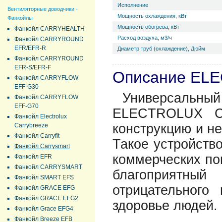
Исполнение
Вентиляторные доводчики -
Мощность охлаждения, кВт
Фанкойлы
Мощность обогрева, кВт
Фанкойл CARRYHEALTH
Расход воздуха, м3/ч
Фанкойл CARRYROUND
EFR/EFR-R
Диаметр труб (охлаждение), Дюйм
Фанкойл CARRYROUND
EFR-S/EFR-F
Описание ELE
Фанкойл CARRYFLOW
EFF-G30
Универсальн
Фанкойл CARRYFLOW
EFF-G70
ELECTROLUX C
Фанкойл Electrolux
конструкцию и не
Carrybreeze
Фанкойл Carryfit
Такое устройств
Фанкойл Carrysmart
коммерческих по
Фанкойл EFR
Фанкойл CARRYSMART
благоприятны
Фанкойл SMART EFS
отрицательного
Фанкойл GRACE EFG
Фанкойл GRACE EFG2
здоровье людей.
Фанкойл Grace EFG4
Фанкойл Breeze EFB