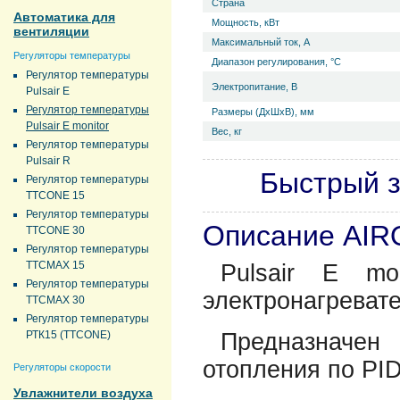
Страна
Автоматика для
Мощность, кВт
вентиляции
Максимальный ток, А
Регуляторы температуры
Диапазон регулирования, °С
Регулятор температуры
Электропитание, В
Pulsair E
Регулятор температуры
Размеры (ДхШхВ), мм
Pulsair E monitor
Вес, кг
Регулятор температуры
Pulsair R
Быстрый з
Регулятор температуры
TTCONE 15
Регулятор температуры
Описание AIRO
TTCONE 30
Регулятор температуры
TTCMAX 15
Pulsair E mo
Регулятор температуры
электронагреват
TTCMAX 30
Регулятор температуры
РТК15 (TTCONE)
Предназначе
отопления по PID
Регуляторы скорости
Увлажнители воздуха