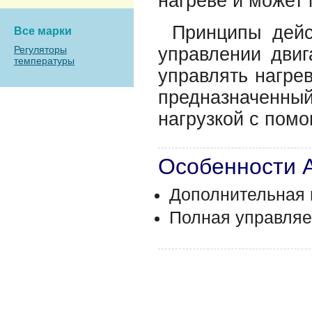
нагреве и может 
Принципы дейс
Все марки
Регуляторы
управлении дви
температуры
управлять нагре
предназначенн
нагрузкой с помо
Особенности 
Дополнительная н
Полная управляем