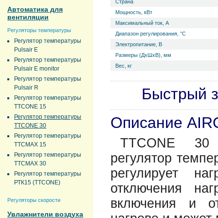
Страна
Автоматика для
Мощность, кВт
вентиляции
Максимальный ток, А
Регуляторы температуры
Диапазон регулирования, °С
Регулятор температуры
Электропитание, В
Pulsair E
Размеры (ДхШхВ), мм
Регулятор температуры
Вес, кг
Pulsair E monitor
Регулятор температуры
Pulsair R
Быстрый з
Регулятор температуры
TTCONE 15
Регулятор температуры
Описание AI
TTCONE 30
Регулятор температуры
TTCONE 30 -
TTCMAX 15
регулятор темпе
Регулятор температуры
TTCMAX 30
регулирует на
Регулятор температуры
РТК15 (TTCONE)
отключения на
включения и о
Регуляторы скорости
Увлажнители воздуха