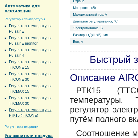
Страна
Автоматика для
Мощность, кВт
вентиляции
Максимальный ток, А
Регуляторы температуры
Диапазон регулирования, °С
Регулятор температуры
Электропитание, В
Pulsair E
Размеры (ДхШхВ), мм
Регулятор температуры
Вес, кг
Pulsair E monitor
Регулятор температуры
Pulsair R
Быстрый з
Регулятор температуры
TTCONE 15
Регулятор температуры
Описание AIR
TTCONE 30
Регулятор температуры
РТК15 (TTC
TTCMAX 15
температуры.
Регулятор температуры
TTCMAX 30
регулятор электр
Регулятор температуры
РТК15 (TTCONE)
путём полного вк
Регуляторы скорости
Соотношение м
Увлажнители воздуха