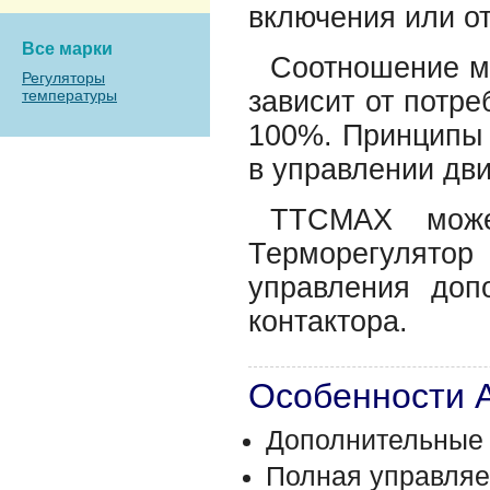
включения или от
Все марки
Соотношение м
Регуляторы
зависит от потре
температуры
100%. Принципы 
в управлении дв
TTCMAX може
Терморегулят
управления доп
контактора.
Особенности 
Дополнительные н
Полная управляем