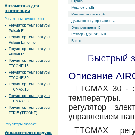
Страна
Автоматика для
Мощность, кВт
вентиляции
Максимальный ток, А
Регуляторы температуры
Диапазон регулирования, °С
Регулятор температуры
Электропитание, В
Pulsair E
Размеры (ДхШхВ), мм
Регулятор температуры
Вес, кг
Pulsair E monitor
Регулятор температуры
Pulsair R
Быстрый з
Регулятор температуры
TTCONE 15
Регулятор температуры
Описание AI
TTCONE 30
Регулятор температуры
TTCMAX 30 - с
TTCMAX 15
температуры. 
Регулятор температуры
TTCMAX 30
регулятор элек
Регулятор температуры
РТК15 (TTCONE)
управлением нап
Регуляторы скорости
TTCMAX регу
Увлажнители воздуха