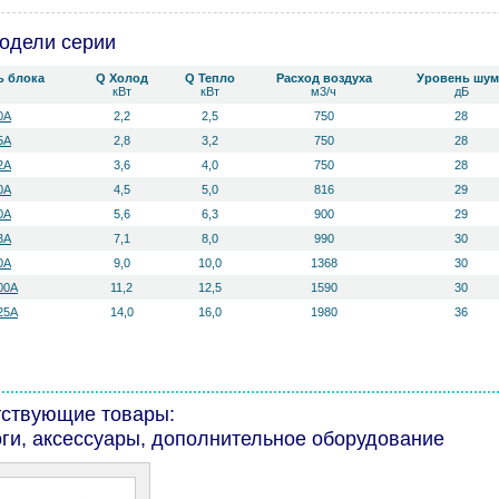
одели серии
ь блока
Q Холод
Q Тепло
Расход воздуха
Уровень ш­ум
кВт
кВт
м3/ч
дБ
0A
2,2
2,5
750
28
5A
2,8
3,2
750
28
2A
3,6
4,0
750
28
0A
4,5
5,0
816
29
0A
5,6
6,3
900
29
3A
7,1
8,0
990
30
0А
9,0
10,0
1368
30
00A
11,2
12,5
1590
30
25A
14,0
16,0
1980
36
тствующие товары:
ги, аксессуары, дополнительное оборудование