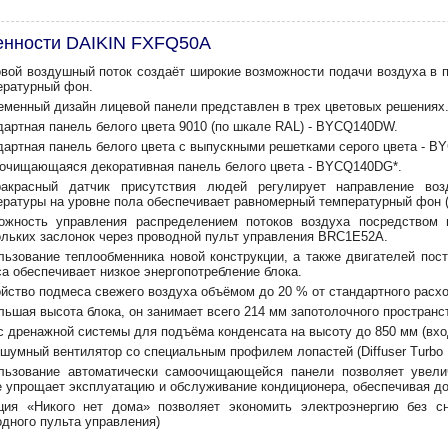
енности DAIKIN FXFQ50A
овой воздушный поток создаёт широкие возможности подачи воздуха в
ературный фон.
еменный дизайн лицевой панели представлен в трех цветовых решениях
дартная панель белого цвета 9010 (по шкале RAL) - BYCQ140DW.
дартная панель белого цвета c выпускными решетками серого цвета - B
очищающаяся декоративная панель белого цвета - BYCQ140DG*.
акрасный датчик присутствия людей регулирует направление воз
ературы на уровне пола обеспечивает равномерный температурный фон 
ожность управления распределением потоков воздуха посредством 
ольких заслонок через проводной пульт управления BRC1E52A.
льзование теплообменника новой конструкции, а также двигателей пост
а обеспечивает низкое энергопотребление блока.
ойство подмеса свежего воздуха объёмом до 20 % от стандартного расхо
льшая высота блока, он занимает всего 214 мм запотолочного пространс
с дренажной системы для подъёма конденсата на высоту до 850 мм (вхо
шумный вентилятор со специальным профилем лопастей (Diffuser Turbo 
льзование автоматически самоочищающейся панели позволяет увели
е упрощает эксплуатацию и обслуживание кондиционера, обеспечивая д
ция «Никого нет дома» позволяет экономить электроэнергию без с
одного пульта управления)