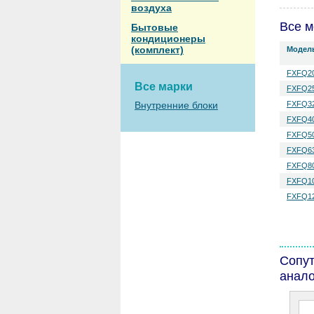
воздуха
Все м
Бытовые
кондиционеры
(комплект)
Модел
FXFQ2
Все марки
FXFQ2
Внутренние блоки
FXFQ3
FXFQ4
FXFQ5
FXFQ6
FXFQ8
FXFQ1
FXFQ1
Сопу
анало