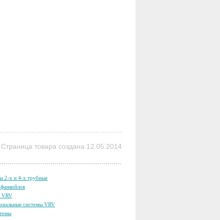
Страница товара создана 12.05.2014
ы 2-х и 4-х трубные
фанкойлов
ы VRV
ональные системы VRV
темы