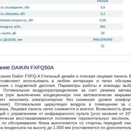
Япония
ть охлаждения, кВт
5,6
ть обогрева, кВт
6,3
ляемая мощность, кВт
0,05
воздуха, м3/ч
900
 ш­ума, дБ
29
ы (ДхШхВ), мм
840х204х840
21
ание DAIKIN FXFQ50A
ание Daikin FXFQ-A Стильный дизайн и плоская лицевая панель б
позволяют использовать в любом интерьере и легко обслужи
ения с подсветкой дисплея. Параметры работы и команды вы
. Оптимальное воздухораспределение за счет режима автома
ок (при выключении кондиционера они автоматически закрыва
яет экономить электроэнергию без снижения уровня комфорт
ления). Оптимальная циркуляция воздуха в помещении за с
ора. Лицевая панель легко снимается и моется. Возможность фикс
ций с управлением от инфракрасного пульта (угол качания от 10
тически восстанавливается положение горизонтальных заслонок,
 по обслуживанию блока выполняются со стороны передней пан
а конденсата на высоту до 1,000 мм (поставляется по дополнитель