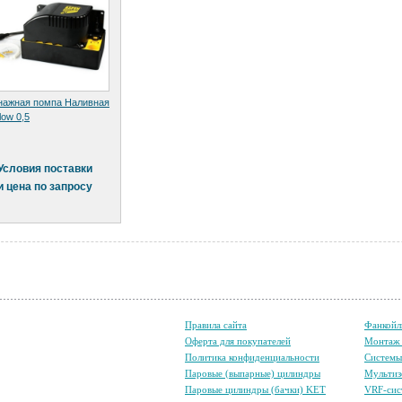
нажная помпа Наливная
low 0,5
Условия поставки
и цена по запросу
Правила сайта
Фанкойл
Оферта для покупателей
Монтаж 
Политика конфиденциальности
Систем
Паровые (выпарные) цилиндры
Мультиз
Паровые цилиндры (бачки) KET
VRF-сис