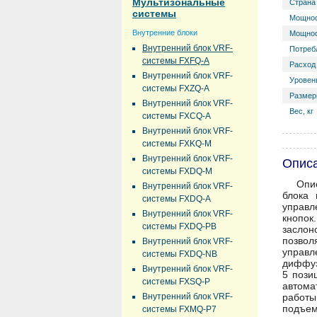
Мультизональные
Страна
системы
Мощнос
Внутренние блоки
Мощнос
Внутренний блок VRF-
Потреб
системы FXFQ-A
Расход 
Внутренний блок VRF-
Уровень
системы FXZQ-A
Размер
Внутренний блок VRF-
Вес, кг
системы FXCQ-A
Внутренний блок VRF-
системы FXKQ-M
Внутренний блок VRF-
Опис
системы FXDQ-M
Опис
Внутренний блок VRF-
блока 
системы FXDQ-A
управл
Внутренний блок VRF-
кнопок
системы FXDQ-PB
заслон
позвол
Внутренний блок VRF-
управ
системы FXDQ-NB
диффуз
Внутренний блок VRF-
5 пози
системы FXSQ-P
автома
Внутренний блок VRF-
работы
подъем
системы FXMQ-P7