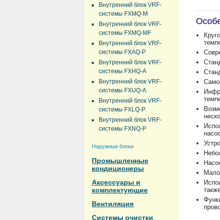
Внутренний блок VRF-
системы FXMQ-M
Особ
Внутренний блок VRF-
системы FXMQ-MF
Круг
темп
Внутренний блок VRF-
системы FXAQ-P
Совр
Стан
Внутренний блок VRF-
системы FXHQ-A
Стан
Внутренний блок VRF-
Само
системы FXUQ-A
Инфр
темп
Внутренний блок VRF-
Возм
системы FXLQ-P
неск
Внутренний блок VRF-
Испо
системы FXNQ-P
насос
Устр
Наружные блоки
Небо
Промышленные
Насо
кондиционеры
Мало
Аксессуары и
Испо
комплектующие
такж
Функ
Вентиляция
пров
Системы очистки