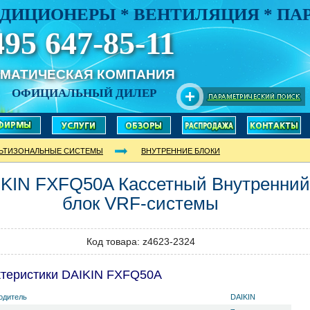
ДИЦИОНЕРЫ * ВЕНТИЛЯЦИЯ * П
495 647-85-11
ИМАТИЧЕСКАЯ КОМПАНИЯ
ОФИЦИАЛЬНЫЙ ДИЛЕР
ЬТИЗОНАЛЬНЫЕ СИСТЕМЫ
ВНУТРЕННИЕ БЛОКИ
IKIN
FXFQ50A
Кассетный Внутренний
блок VRF-системы
Код товара: z4623-2324
теристики DAIKIN FXFQ50A
одитель
DAIKIN