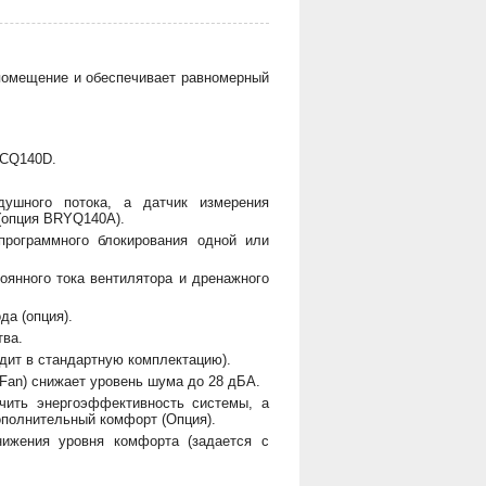
 помещение и обеспечивает равномерный
.
YCQ140D.
душного потока, а датчик измерения
(опция BRYQ140A).
программного блокирования одной или
оянного тока вентилятора и дренажного
да (опция).
тва.
дит в стандартную комплектацию).
Fan) снижает уровень шума до 28 дБА.
чить энергоэффективность системы, а
ополнительный комфорт (Опция).
нижения уровня комфорта (задается с