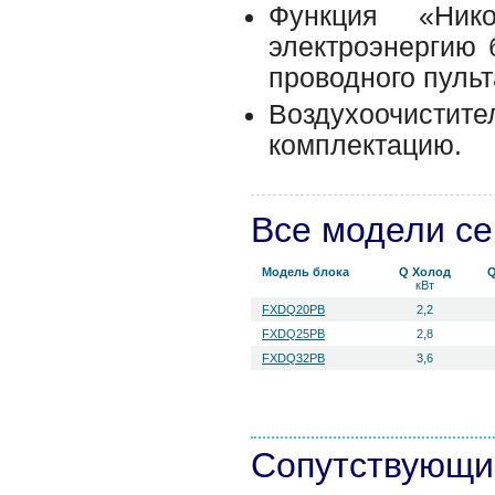
Функция «Ник
электроэнергию 
проводного пульт
Воздухоочисти
комплектацию.
Все модели с
Модель блока
Q Холод
Q
кВт
FXDQ20PB
2,2
FXDQ25PB
2,8
FXDQ32PB
3,6
Сопутствующи