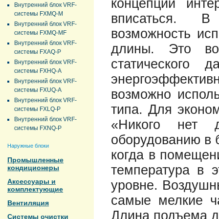
концепции инте
Внутренний блок VRF-
системы FXMQ-M
вписаться. В
Внутренний блок VRF-
возможность исп
системы FXMQ-MF
Внутренний блок VRF-
длины. Это во
системы FXAQ-P
статического д
Внутренний блок VRF-
системы FXHQ-A
энергоэффективн
Внутренний блок VRF-
системы FXUQ-A
возможно исполь
Внутренний блок VRF-
типа. Для эконо
системы FXLQ-P
Внутренний блок VRF-
«Никого нет д
системы FXNQ-P
оборудованию в 
Наружные блоки
когда в помещени
Промышленные
температура в 
кондиционеры
Аксессуары и
уровне. Воздушн
комплектующие
самые мелкие ча
Вентиляция
Длина подъема д
Системы очистки