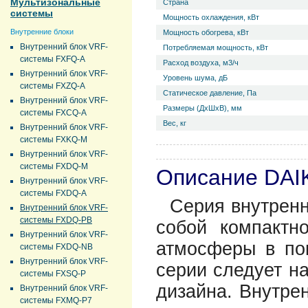
Мультизональные
Страна
системы
Мощность охлаждения, кВт
Внутренние блоки
Мощность обогрева, кВт
Внутренний блок VRF-
Потребляемая мощность, кВт
системы FXFQ-A
Расход воздуха, м3/ч
Внутренний блок VRF-
Уровень ш­ума, дБ
системы FXZQ-A
Статическое давление, Па
Внутренний блок VRF-
Размеры (ДхШхВ), мм
системы FXCQ-A
Вес, кг
Внутренний блок VRF-
системы FXKQ-M
Внутренний блок VRF-
системы FXDQ-M
Описание DAI
Внутренний блок VRF-
системы FXDQ-A
Серия внутренн
Внутренний блок VRF-
системы FXDQ-PB
собой компактн
Внутренний блок VRF-
атмосферы в по
системы FXDQ-NB
Внутренний блок VRF-
серии следует на
системы FXSQ-P
дизайна. Внутре
Внутренний блок VRF-
системы FXMQ-P7