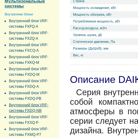
Мультизональные
Страна
системы
Мощность охлаждения, кВт
Внутренние блоки
Мощность обогрева, кВт
Внутренний блок VRF-
Потребляемая мощность, кВт
системы FXFQ-A
Расход воздуха, м3/ч
Внутренний блок VRF-
Уровень ш­ума, дБ
системы FXZQ-A
Статическое давление, Па
Внутренний блок VRF-
Размеры (ДхШхВ), мм
системы FXCQ-A
Вес, кг
Внутренний блок VRF-
системы FXKQ-M
Внутренний блок VRF-
системы FXDQ-M
Описание DAI
Внутренний блок VRF-
системы FXDQ-A
Серия внутренн
Внутренний блок VRF-
системы FXDQ-PB
собой компактн
Внутренний блок VRF-
атмосферы в по
системы FXDQ-NB
Внутренний блок VRF-
серии следует на
системы FXSQ-P
дизайна. Внутре
Внутренний блок VRF-
системы FXMQ-P7