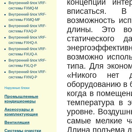
концепции инте
Внутренний блок VRF-
системы FXMQ-M
вписаться. В
Внутренний блок VRF-
возможность исп
системы FXMQ-MF
Внутренний блок VRF-
длины. Это во
системы FXAQ-P
статического д
Внутренний блок VRF-
системы FXHQ-A
энергоэффективн
Внутренний блок VRF-
системы FXUQ-A
возможно исполь
Внутренний блок VRF-
типа. Для эконо
системы FXLQ-P
Внутренний блок VRF-
«Никого нет д
системы FXNQ-P
оборудованию в 
Наружные блоки
когда в помещени
Промышленные
температура в 
кондиционеры
Аксессуары и
уровне. Воздушн
комплектующие
самые мелкие ча
Вентиляция
Длина подъема д
Системы очистки