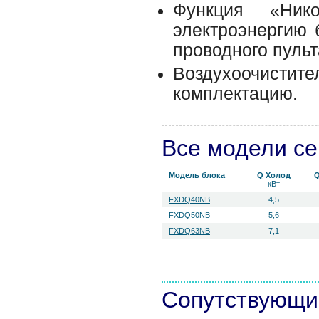
Функция «Ник
электроэнергию 
проводного пульт
Воздухоочисти
комплектацию.
Все модели с
Модель блока
Q Холод
Q
кВт
FXDQ40NB
4,5
FXDQ50NB
5,6
FXDQ63NB
7,1
Сопутствующи