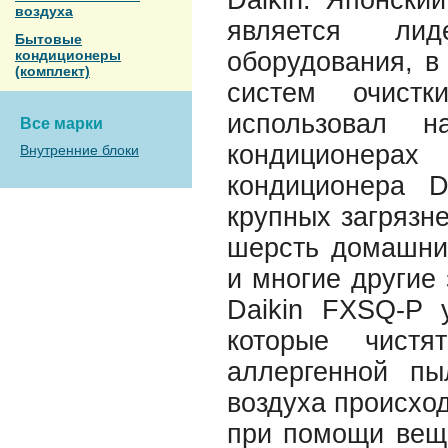
Daikin. Японски
воздуха
является ли
Бытовые
кондиционеры
оборудования, в
(комплект)
систем очистк
использовал 
Все марки
кондиционерах
Внутренние блоки
кондиционера D
крупных загрязне
шерсть домашни
и многие другие
Daikin FXSQ-P 
которые чистя
аллергенной пы
воздуха происход
при помощи веще