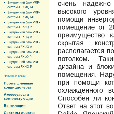
очень надежно
Внутренний блок VRF-
системы FXMQ-M
высокого уров
Внутренний блок VRF-
системы FXMQ-MF
помощи инверто
Внутренний блок VRF-
помещение от 2
системы FXAQ-P
Внутренний блок VRF-
преимущество к
системы FXHQ-A
скрытая конс
Внутренний блок VRF-
системы FXUQ-A
располагается п
Внутренний блок VRF-
системы FXLQ-P
потолком. Так
Внутренний блок VRF-
дизайна и блок
системы FXNQ-P
помещения. Нару
Наружные блоки
при помощи кот
Промышленные
кондиционеры
охлажденного во
Аксессуары и
Способен ли кон
комплектующие
Ответ на этот в
Вентиляция
Системы очистки