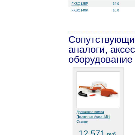
FXSQ125P
14,0
FXSQ140P
16,0
Сопутствующи
аналоги, аксе
оборудование
Дренажная помпа
Проточная Aspen Mini
Orange
12 571
.
руб