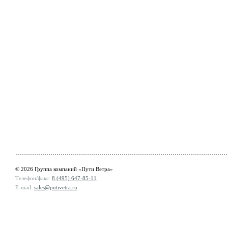
© 2026 Группа компаний «Пути Ветра»
Телефон/факс:
8 (495) 647-85-11
E-mail:
sales@putivetra.ru