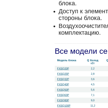
блока.
Доступ к элемент
стороны блока.
Воздухоочисти
комплектацию.
Все модели с
Модель блока
Q Холод
Q
кВт
FXSQ20P
2,2
FXSQ25P
2,8
FXSQ32Р
3,6
FXSQ40P
4,5
FXSQ50P
5,6
FXSQ63P
7,1
FXSQ80P
9,0
FXSQ100Р
11,2