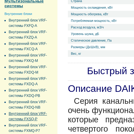
Мультизональные
Страна
системы
Мощность охлаждения, кВт
Внутренние блоки
Мощность обогрева, кВт
Внутренний блок VRF-
Потребляемая мощность, кВт
системы FXFQ-A
Расход воздуха, м3/ч
Внутренний блок VRF-
Уровень ш­ума, дБ
системы FXZQ-A
Статическое давление, Па
Внутренний блок VRF-
Размеры (ДхШхВ), мм
системы FXCQ-A
Вес, кг
Внутренний блок VRF-
системы FXKQ-M
Внутренний блок VRF-
Быстрый з
системы FXDQ-M
Внутренний блок VRF-
системы FXDQ-A
Описание DAI
Внутренний блок VRF-
системы FXDQ-PB
Серия канальн
Внутренний блок VRF-
системы FXDQ-NB
очень функциона
Внутренний блок VRF-
которые предн
системы FXSQ-P
Внутренний блок VRF-
четвертого пок
системы FXMQ-P7